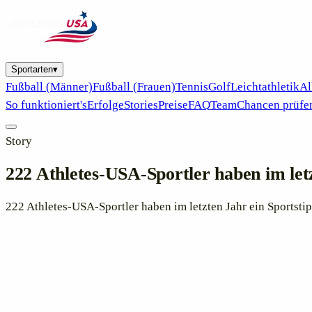
Sportarten
▾
Fußball (Männer)
Fußball (Frauen)
Tennis
Golf
Leichtathletik
Al
So funktioniert's
Erfolge
Stories
Preise
FAQ
Team
Chancen prüfe
Story
222 Athletes-USA-Sportler haben im let
222 Athletes-USA-Sportler haben im letzten Jahr ein Sportsti