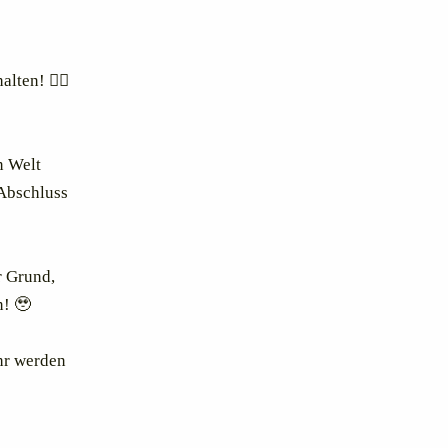
alten! ✍🏻
n Welt
 Abschluss
r Grund,
! 🥹
hr werden