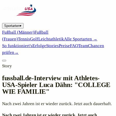
Sportarten
▾
Fußball (Männer)
Fußball
(Frauen)
Tennis
Golf
Leichtathletik
Alle Sportarten →
So funktioniert's
Erfolge
Stories
Preise
FAQ
Team
Chancen
prüfen
→
Story
fussball.de-Interview mit Athletes-
USA-Spieler Luca Dähn: "COLLEGE
WIE FAMILIE"
Nach zwei Jahren ist er wieder zurück. Jetzt auch dauerhaft.
Nach zwei Jahren ist er wieder zurück. Jetzt auch