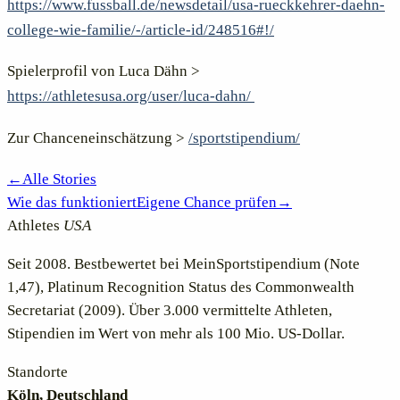
https://www.fussball.de/newsdetail/usa-rueckkehrer-daehn-
college-wie-familie/-/article-id/248516#!/
Spielerprofil von Luca Dähn >
https://athletesusa.org/user/luca-dahn/
Zur Chanceneinschätzung >
/sportstipendium/
←
Alle Stories
Wie das funktioniert
Eigene Chance prüfen
→
Athletes
USA
Seit 2008. Bestbewertet bei MeinSportstipendium (Note
1,47), Platinum Recognition Status des Commonwealth
Secretariat (2009). Über 3.000 vermittelte Athleten,
Stipendien im Wert von mehr als 100 Mio. US-Dollar.
Standorte
Köln, Deutschland