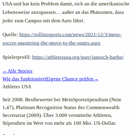
USA und hat kein Problem damit, sich an die amerikanische
Lebensweise anzupassen… außer an das Phänomen, dass
jeder zum Campus mit dem Auto fährt.
Quelle:
https://rollinssports.com/news/2021/12/3/mens-
soccer-mastering-the-move-to-the-states.aspx
Spielerprofil:
https://athletesusa.org/user/janosch-barho/
←
Alle Stories
Wie das funktioniert
Eigene Chance prüfen
→
Athletes
USA
Seit 2008. Bestbewertet bei MeinSportstipendium (Note
1,47), Platinum Recognition Status des Commonwealth
Secretariat (2009). Über 3.000 vermittelte Athleten,
Stipendien im Wert von mehr als 100 Mio. US-Dollar.