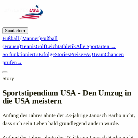
Sportarten
▾
Fußball (Männer)
Fußball
(Frauen)
Tennis
Golf
Leichtathletik
Alle Sportarten →
So funktioniert's
Erfolge
Stories
Preise
FAQ
Team
Chancen
prüfen
→
Story
Sportstipendium USA - Den Umzug in
die USA meistern
Anfang des Jahres ahnte der 23-jährige Janosch Barho nicht,
dass sich sein Leben bald grundlegend ändern würde.
Anfang des Jahres ahnte der 23-jährige Janosch Barho nicht,