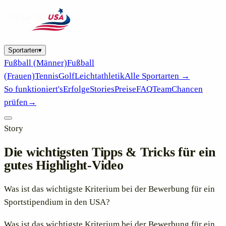
Sportarten
▾
Fußball (Männer)
Fußball
(Frauen)
Tennis
Golf
Leichtathletik
Alle Sportarten →
So funktioniert's
Erfolge
Stories
Preise
FAQ
Team
Chancen
prüfen
→
Story
Die wichtigsten Tipps & Tricks für ein
gutes Highlight-Video
Was ist das wichtigste Kriterium bei der Bewerbung für ein
Sportstipendium in den USA?
Was ist das wichtigste Kriterium bei der Bewerbung für ein