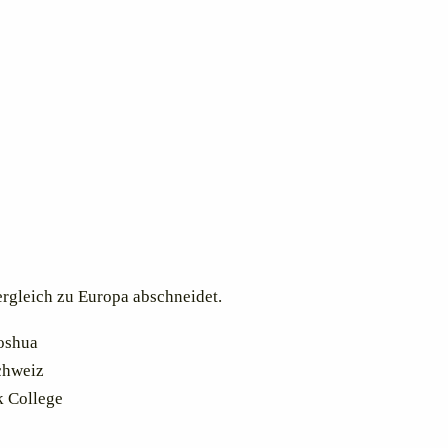
rgleich zu Europa abschneidet.
Joshua
chweiz
k College