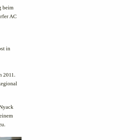
g beim
rfer AC
st in
n 2011.
Regional
 Nyack
seinem
zu.