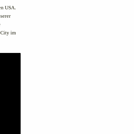
den USA.
serer
e
 City im