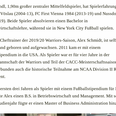
dl, 1,90m großer zentraler Mittelfeldspieler, hat Spielerfahrun
Vöslau (2004-13), FC First Vienna 1984 (2013-19) und Nussdo
9). Beide Spieler absolvieren einen Bachelor in
irtschaftslehre, während sie in New York City Fußball spielen.
Cheftrainer der 2019/20 Warriors-Saison, Alex Schmidt, ist selb
and geboren und aufgewachsen. 2011 kam er mit einem
ipendium in die USA. Als Spieler war er für vier Jahre in der
nnschaft der Warriors und Teil der CACC-Meisterschaftssaiso
rbunden auch die historische Teilnahme am NCAA Division II 
nt.
 ersten drei Jahren als Spieler mit einem Fußballstipendium für
te Alex einen B.S. in Betriebswirtschaft und Management. Mit 
tudienjahr fügte er einen Master of Business Administration hin