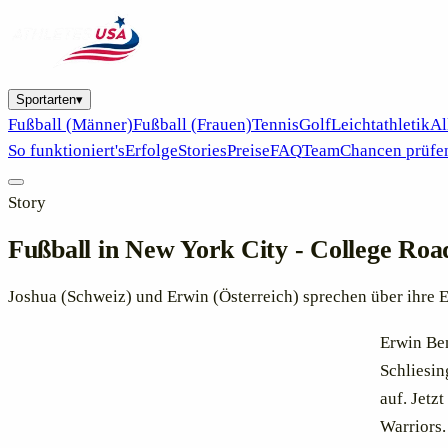
Sportarten
▾
Fußball (Männer)
Fußball (Frauen)
Tennis
Golf
Leichtathletik
Al
So funktioniert's
Erfolge
Stories
Preise
FAQ
Team
Chancen prüfe
Story
Fußball in New York City - College Road
Joshua (Schweiz) und Erwin (Österreich) sprechen über ihre 
Erwin Ben
Schliesin
auf. Jetz
Warriors.