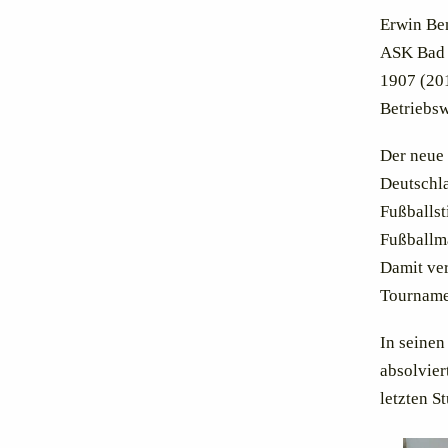
Erwin Ben
ASK Bad 
1907 (201
Betriebsw
Der neue 
Deutschl
Fußballst
Fußballma
Damit ve
Tourname
In seinen
absolvier
letzten S