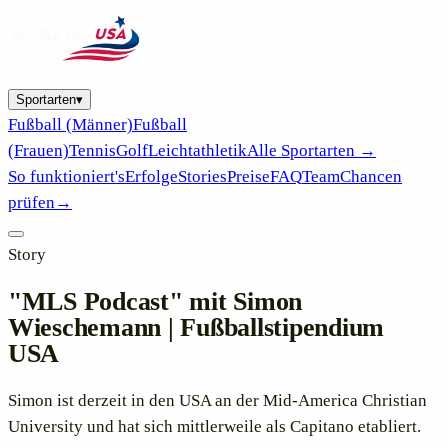
Sportarten
▾
Fußball (Männer)
Fußball
(Frauen)
Tennis
Golf
Leichtathletik
Alle Sportarten →
So funktioniert's
Erfolge
Stories
Preise
FAQ
Team
Chancen
prüfen
→
Story
"MLS Podcast" mit Simon
Wieschemann | Fußballstipendium
USA
Simon ist derzeit in den USA an der Mid-America Christian
University und hat sich mittlerweile als Capitano etabliert.